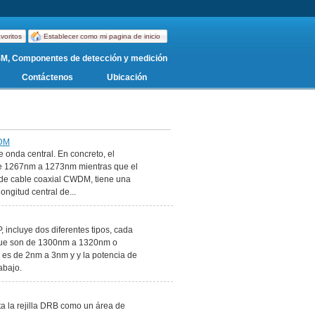
voritos
Establecer como mi pagina de inicio
, Componentes de detección y medición
Contáctenos
Ubicación
WDM
 onda central. En concreto, el
e de 1267nm a 1273nm mientras que el
 de cable coaxial CWDM, tiene una
ongitud central de...
incluye dos diferentes tipos, cada
, que son de 1300nm a 1320nm o
es de 2nm a 3nm y y la potencia de
abajo.
a la rejilla DRB como un área de