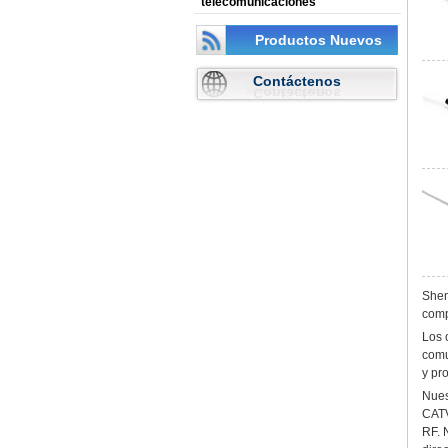
telecomunicaciones
Productos Nuevos
Contáctenos
Shen
comp
Los 
comu
y pr
Nues
CATV
RF. 