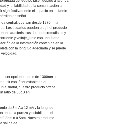
 apropiada del equipo láser, debido a la onda
lidad y la fiabilidad de la comunicación a
r significativamente el impacto en la fuente
 pérdida de señal.
onda central, que van desde 1270nm a
s. Los usuarios pueden elegir el producto
tienen características de monocromatismo y
riente y voltaje, junto con una fuerte
racción de la información contenida en la
 coleta con la longitud adecuada y se puede
a velocidad.
uede ser opcionalmente de 1300nm a
oducir con láser estable en el
un aislador, nuestro producto ofrece
un ratio de 30dB en...
iente de 3 mA a 12 mA y la longitud
una alta pureza y estabilidad, el
 de 0.3nm a 0.5nm. Nuestro producto
e salida de...