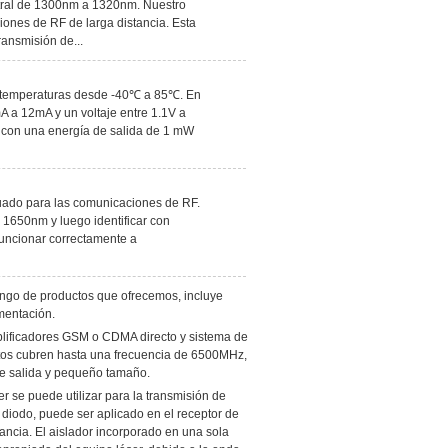
ntral de 1300nm a 1320nm. Nuestro
ones de RF de larga distancia. Esta
ransmisión de...
 a temperaturas desde -40℃ a 85℃. En
A a 12mA y un voltaje entre 1.1V a
a con una energía de salida de 1 mW
cuado para las comunicaciones de RF.
 1650nm y luego identificar con
funcionar correctamente a
ngo de productos que ofrecemos, incluye
mentación.
lificadores GSM o CDMA directo y sistema de
ctos cubren hasta una frecuencia de 6500MHz,
 de salida y pequeño tamaño.
er se puede utilizar para la transmisión de
r diodo, puede ser aplicado en el receptor de
ancia. El aislador incorporado en una sola