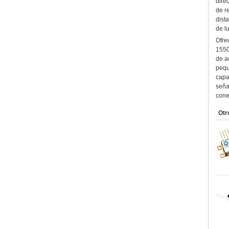
dire
de re
dist
de l
Ofre
1550
de a
pequ
capa
seña
cone
Otr