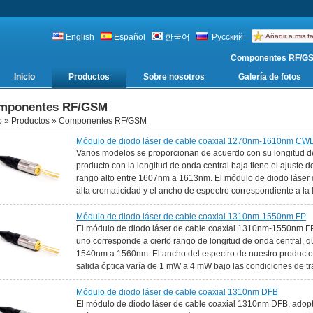
English
Español
한국어
Русский
Añadir a mis fa
Componentes RF/GSM
Inicio
Productos
Sobre nosotros
Galería de fotos
mponentes RF/GSM
o
»
Productos
» Componentes RF/GSM
Módulo de diodo láser de cable coaxial 1270nm-1610nm C
Varios modelos se proporcionan de acuerdo con su longitud de
producto con la longitud de onda central baja tiene el ajust
rango alto entre 1607nm a 1613nm. El módulo de diodo láser
alta cromaticidad y el ancho de espectro correspondiente a la l
Módulo de diodo láser de cable coaxial 1310nm-1550nm FP
El módulo de diodo láser de cable coaxial 1310nm-1550nm FP, 
uno corresponde a cierto rango de longitud de onda central
1540nm a 1560nm. El ancho del espectro de nuestro producto 
salida óptica varía de 1 mW a 4 mW bajo las condiciones de tr
Módulo de diodo láser de cable coaxial 1310nm DFB
El módulo de diodo láser de cable coaxial 1310nm DFB, adopt