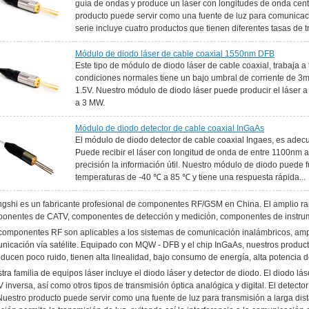
guía de ondas y produce un láser con longitudes de onda ce
producto puede servir como una fuente de luz para comunicaci
serie incluye cuatro productos que tienen diferentes tasas de t
Módulo de diodo láser de cable coaxial 1550nm DFB
Este tipo de módulo de diodo láser de cable coaxial, trabaja
condiciones normales tiene un bajo umbral de corriente de 3m
1.5V. Nuestro módulo de diodo láser puede producir el láser 
a 3 MW.
Módulo de diodo detector de cable coaxial InGaAs
El módulo de diodo detector de cable coaxial Ingaes, es ade
Puede recibir el láser con longitud de onda de entre 1100nm a
precisión la información útil. Nuestro módulo de diodo puede 
temperaturas de -40 ℃ a 85 ℃ y tiene una respuesta rápida...
gshi es un fabricante profesional de componentes RF/GSM en China. El amplio ra
onentes de CATV, componentes de detección y medición, componentes de instru
componentes RF son aplicables a los sistemas de comunicación inalámbricos, amp
nicación vía satélite. Equipado con MQW - DFB y el chip InGaAs, nuestros produ
oducen poco ruido, tienen alta linealidad, bajo consumo de energía, alta potencia
tra familia de equipos láser incluye el diodo láser y detector de diodo. El diodo lás
 inversa, así como otros tipos de transmisión óptica analógica y digital. El detecto
Nuestro producto puede servir como una fuente de luz para transmisión a larga dist