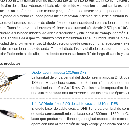
cción permite la transmisión de luz, evitando así la interferencia a la comunicación
flexión de la fibra. Además, el bajo nivel de ruido y distorsión, garantizan la estabi
ancia. Con la pérdida de alto retorno y baja pérdida de inserción, que pueden reduci
uz y todo el sistema causado por la luz de reflexión. Además, se puede disminuir la
cemos diferentes modelos de diodo láser en correspondencia con su longitud de 
nm. También proveen diferentes eficiencias de transmisión desde 2.5Gbps a 10Gbp
cuerdo a sus necesidades, de distinta frecuencia y eficiencia de trabajo. Además, 
eña anchura de espectro. Nuestro producto también tiene un umbral más bajo de cor
cidad de anti-interferencia. El diodo detector puede conseguir una recepción y ext
l de luz con longitudes de onda. Tanto el diodo láser y el diodo detector, tienen la
ctar fácilmente al circuito, permitiendo comunicaciones RF de larga distancia y alt
os productos
Diodo láser mariposa 1310nm DFB
La longitud de onda central del diodo láser mariposa DFB, p
1320nm, y la anchura espectral de 0,1 nm a 1 nm. Se puede pr
umbral actual de 9 mA a 15 mA. Gracias a la incorporación de 
una alta capacidad anti-interferencia con aislamiento óptico y 
1-4mW Diodo láser 2.5G de cable coaxial 1310nm DFB
El diodo láser de cable coaxial DFB, tiene bajo umbral de corr
de onda correspondiente del láser será 1300nm a 1320nm. Con 
láser que producimos, tiene baja longitud espectral de cerca
opera con una alimentación de bajo voltaje y potencia óptica d