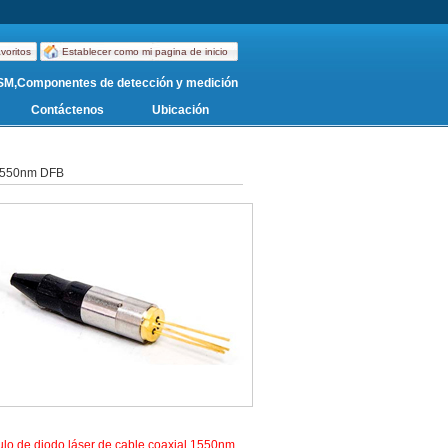
voritos
Establecer como mi pagina de inicio
SM,Componentes de detección y medición
Contáctenos
Ubicación
 1550nm DFB
lo de diodo láser de cable coaxial 1550nm