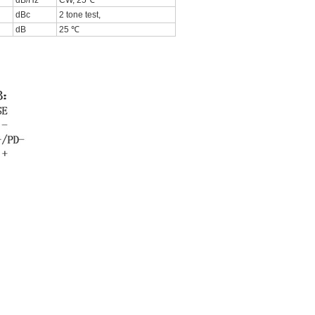
dB/Hz
CW, 25℃
dBc
2 tone test,
dB
25 ℃