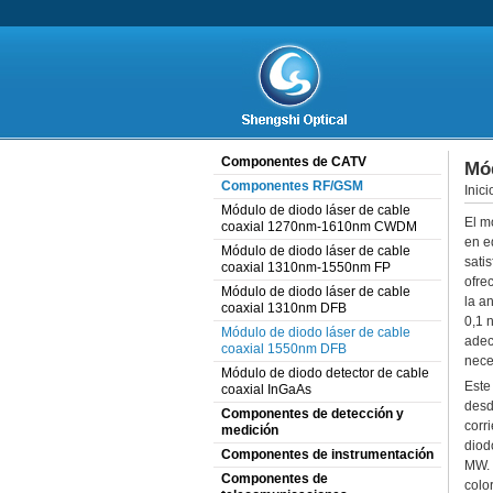
Componentes de CATV
Mód
Componentes RF/GSM
Inici
Módulo de diodo láser de cable
El m
coaxial 1270nm-1610nm CWDM
en e
Módulo de diodo láser de cable
sati
coaxial 1310nm-1550nm FP
ofre
Módulo de diodo láser de cable
la a
coaxial 1310nm DFB
0,1 
Módulo de diodo láser de cable
adec
coaxial 1550nm DFB
nece
Módulo de diodo detector de cable
Este
coaxial InGaAs
desd
Componentes de detección y
corr
medición
diod
Componentes de instrumentación
MW. 
Componentes de
colo