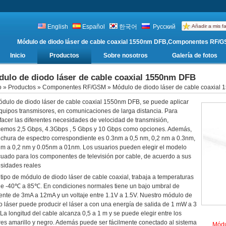
English
Español
한국어
Русский
Añadir a mis fa
Módulo de diodo láser de cable coaxial 1550nm DFB,Componentes RF/G
Inicio
Productos
Sobre nosotros
Galería de fotos
ulo de diodo láser de cable coaxial 1550nm DFB
o
»
Productos
»
Componentes RF/GSM
» Módulo de diodo láser de cable coaxial
ódulo de diodo láser de cable coaxial 1550nm DFB, se puede aplicar
quipos transmisores, en comunicaciones de larga distancia. Para
sfacer las diferentes necesidades de velocidad de transmisión,
cemos 2,5 Gbps, 4.3Gbps , 5 Gbps y 10 Gbps como opciones. Además,
nchura de espectro correspondiente es 0.3nm a 0,5 nm, 0,2 nm a 0.3nm,
nm a 0,2 nm y 0.05nm a 01nm. Los usuarios pueden elegir el modelo
uado para los componentes de televisión por cable, de acuerdo a sus
sidades reales
 tipo de módulo de diodo láser de cable coaxial, trabaja a temperaturas
e -40℃ a 85℃. En condiciones normales tiene un bajo umbral de
iente de 3mA a 12mA y un voltaje entre 1.1V a 1.5V. Nuestro módulo de
o láser puede producir el láser a con una energía de salida de 1 mW a 3
La longitud del cable alcanza 0,5 a 1 m y se puede elegir entre los
res amarillo y negro. Además puede ser fácilmente conectado al sistema
Módu