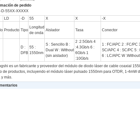
rmación de pedido
-D-55XX-XXXXX
LD
-D
55
X
X
-X
Longitud
do
Producto
Tipo
Aislador
Tasa
Conector
de onda
2 :2.5Gb/s 4
S : Sencillo B :
1 : FC/APC 2 : FC/PC 3
D :
55 :
:4.3Gb/s 6 :
Dual W : Without
SC/APC 4 : SC/PC 5 :
DFB
1550nm
6Gb/s 1
(sin aislador)
6 : LC/APC W :Without
:10Gb/s
gshi es un fabricante y proveedor del módulo de diodo láser de cable coaxial 1
o de productos, incluyendo el módulo láser pulsado 1550nm para OTDR, 1-4mW d
 y más.
mentarios