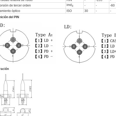
nsidad relativa de ruido
RIN
-
-135
-
imd
orsión de tercer orden
-
-
-60
3
lamiento óptico
ISO
30
-
-
nición del PIN
tración