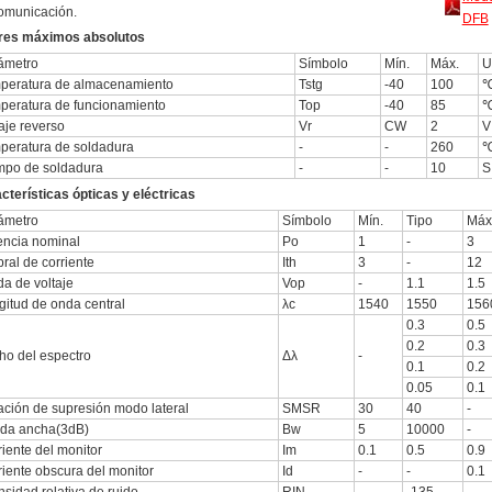
omunicación.
DFB
res máximos absolutos
ámetro
Símbolo
Mín.
Máx.
U
peratura de almacenamiento
Tstg
-40
100
peratura de funcionamiento
Top
-40
85
aje reverso
Vr
CW
2
V
peratura de soldadura
-
-
260
mpo de soldadura
-
-
10
S
cterísticas ópticas y eléctricas
ámetro
Símbolo
Mín.
Tipo
Máx
encia nominal
Po
1
-
3
ral de corriente
Ith
3
-
12
da de voltaje
Vop
-
1.1
1.5
gitud de onda central
λc
1540
1550
156
0.3
0.5
0.2
0.3
ho del espectro
Δλ
-
0.1
0.2
0.05
0.1
ación de supresión modo lateral
SMSR
30
40
-
da ancha(3dB)
Bw
5
10000
-
iente del monitor
Im
0.1
0.5
0.9
riente obscura del monitor
Id
-
-
0.1