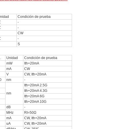
nidad
Condición de prueba
℃
-
℃
-
CW
℃
-
S
.
Unidad
Condición de prueba
mW
Ith+20mA
mA
CW
V
CW, Ith+20mA
0
nm
-
Ith+20mA 2.5G
Ith+20mA 4.3G
nm
Ith+20mA 6G
Ith+20mA 10G
dB
-
MHz
RI=50Ω
mA
CW, Ith+20mA
uA
CW, Ith+20mA