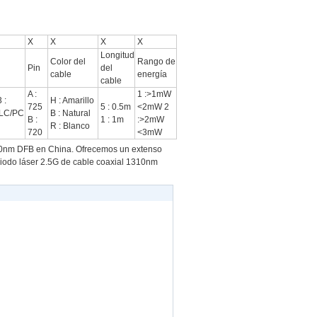
X
X
X
X
Longitud
Color del
Rango de
Pin
del
cable
energía
cable
A :
1 :>1mW
 :
H : Amarillo
725
5 : 0.5m
<2mW 2
 LC/PC
B : Natural
B :
1 : 1m
:>2mW
R : Blanco
720
<3mW
550nm DFB en China. Ofrecemos un extenso
iodo láser 2.5G de cable coaxial 1310nm