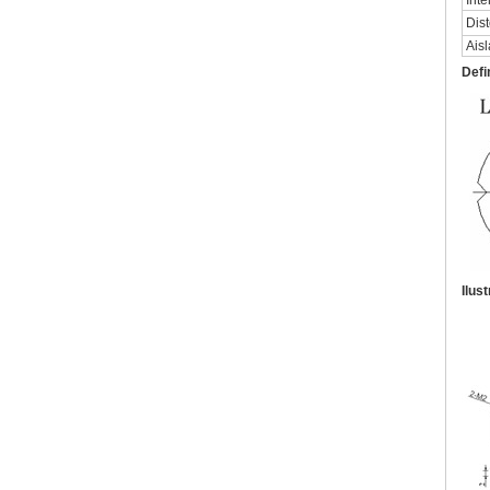
Inte
Dist
Ais
Defi
Ilus