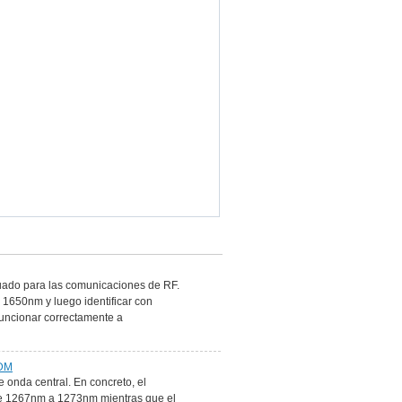
cuado para las comunicaciones de RF.
 1650nm y luego identificar con
funcionar correctamente a
WDM
 onda central. En concreto, el
e de 1267nm a 1273nm mientras que el