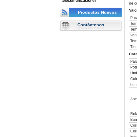
telecomunicaciones
de c
Valo
Productos Nuevos
Par
Tem
Contáctenos
Tem
Volt
Tem
Tie
Cara
Par
Pot
Umb
Caí
Lon
Anc
Rel
Ban
Corr
Cor