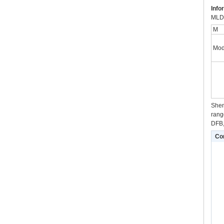
Info
MLD
M
Mo
Shen
rang
DFB,
Co