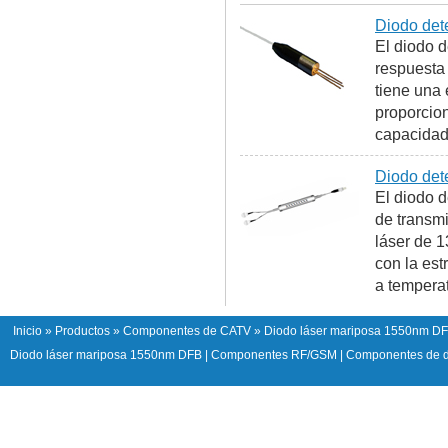
Diodo det
El diodo d
respuesta
tiene una 
proporcio
capacidad 
Diodo det
El diodo d
de transmi
láser de 
con la est
a tempera
Inicio
»
Productos
»
Componentes de CATV
» Diodo láser mariposa 1550nm D
Diodo láser mariposa 1550nm DFB
|
Componentes RF/GSM
|
Componentes de d