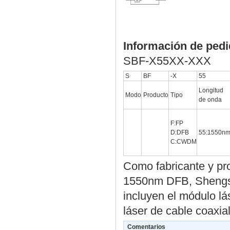
Información de ped
SBF-X55XX-XXX
S
BF
-X
55
Longitud
Modo
Producto
Tipo
de onda
F:FP
D:DFB
55:1550n
C:CWDM
Como fabricante y pr
1550nm DFB, Shengsh
incluyen el módulo 
láser de cable coax
Comentarios