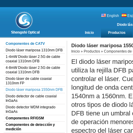
English
Es
Diodo lá
Inicio
Productos
Componentes de CATV
Diodo láser mariposa 15
Diodo láser mariposa 1310nm DFB
Inicio
»
Productos
»
Componentes de
1-4mW Diodo láser 2.5G de cable
El diodo láser mari
coaxial 1310nm DFB
4-8mW Diodo láser 2.5G de cable
utiliza la rejilla DFB 
coaxial 1310nm DFB
controlar el láser. Cu
Diodo láser de cable coaxial
1310nm FP
longitud de onda cent
Diodo láser mariposa 1550nm DFB
1540nm a 1560nm. E
Diodo detector de cable coaxial
InGaAs
otros tipos de diodo l
Diodo detector WDM integrado
InGaAs
DFB tiene un umbral d
Componentes RF/GSM
de operación menore
Componentes de detección y
espectro del láser ca
medición