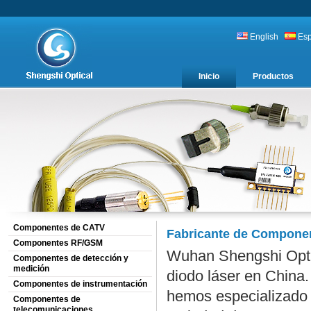
English
Es
Inicio
Productos
Componentes de CATV
Fabricante de Compone
Componentes RF/GSM
Wuhan Shengshi Opti
Componentes de detección y
medición
diodo láser en China
Componentes de instrumentación
hemos especializado e
Componentes de
telecomunicaciones