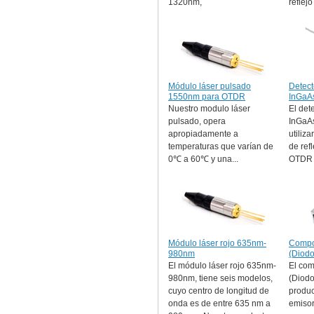
1320nm,
reflejo
Módulo láser pulsado
Detect
1550nm para OTDR
InGaA
Nuestro modulo láser
El det
pulsado, opera
InGaA
apropiadamente a
utiliz
temperaturas que varían de
de ref
0℃ a 60℃ y una...
OTDR y 
Módulo láser rojo 635nm-
Compo
980nm
(Diodo
El módulo láser rojo 635nm-
El co
980nm, tiene seis modelos,
(Diodo
cuyo centro de longitud de
produc
onda es de entre 635 nm a
emisor