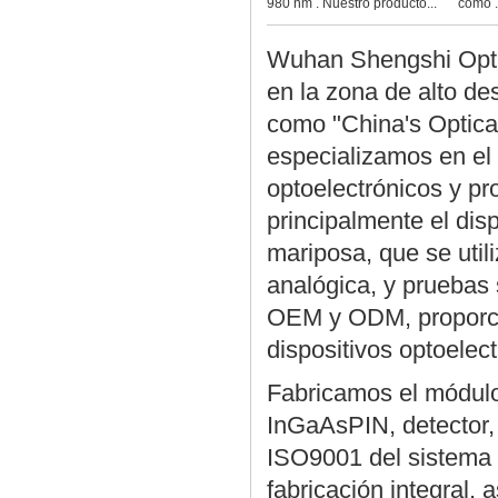
980 nm . Nuestro producto...
como .
Wuhan Shengshi Opti
en la zona de alto de
como "China's Optical
especializamos en el 
optoelectrónicos y p
principalmente el dispo
mariposa, que se util
analógica, y pruebas 
OEM y ODM, proporci
dispositivos optoelect
Fabricamos el módulo 
InGaAsPIN, detector,
ISO9001 del sistema 
fabricación integral,