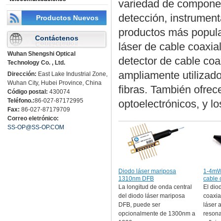
variedad de compone
detección, instrument
Productos Nuevos
productos más popula
Contáctenos
láser de cable coaxia
Wuhan Shengshi Optical
detector de cable co
Technology Co. , Ltd.
ampliamente utilizado
Dirección:
East Lake Industrial Zone,
Wuhan City, Hubei Province, China
fibras. También ofre
Código postal:
430074
Teléfono.:
86-027-87172995
optoelectrónicos, y 
Fax:
86-027-87179709
Correo eletrónico:
SS-OP@SS-OP.COM
Diodo láser mariposa
1-4mW
1310nm DFB
cable
La longitud de onda central
El dio
del diodo láser mariposa
coaxia
DFB, puede ser
láser 
opcionalmente de 1300nm a
resona